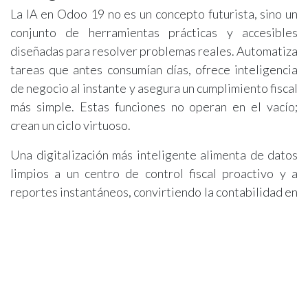
La IA en Odoo 19 no es un concepto futurista, sino un
conjunto de herramientas prácticas y accesibles
diseñadas para resolver problemas reales. Automatiza
tareas que antes consumían días, ofrece inteligencia
de negocio al instante y asegura un cumplimiento fiscal
más simple. Estas funciones no operan en el vacío;
crean un ciclo virtuoso.
Una digitalización más inteligente alimenta de datos
limpios a un centro de control fiscal proactivo y a
reportes instantáneos, convirtiendo la contabilidad en
un motor de inteligencia de negocios. Libera a su
equipo financiero para que pueda dedicarse a analizar
el negocio y planificar el futuro, en lugar de vivir
atrapado en el pasado.
Con estas nuevas herramientas, ¿qué tarea manual de