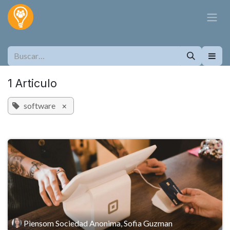
Ir al contenido
1 Articulo
software
×
Piensom Sociedad Anonima, Sofia Guzman